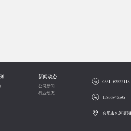
例
新闻动态

0551- 63522113
例
公司新闻
行业动态

15956946595

合肥市包河滨湖