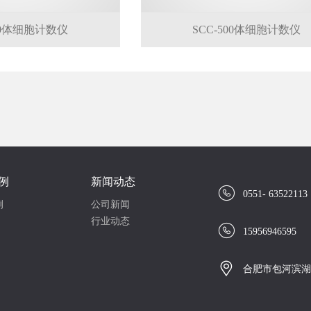
800体细胞计数仪
SCC-500体细胞计数仪
例
新闻动态

0551- 63522113
例
公司新闻
行业动态

15956946595

合肥市包河滨湖