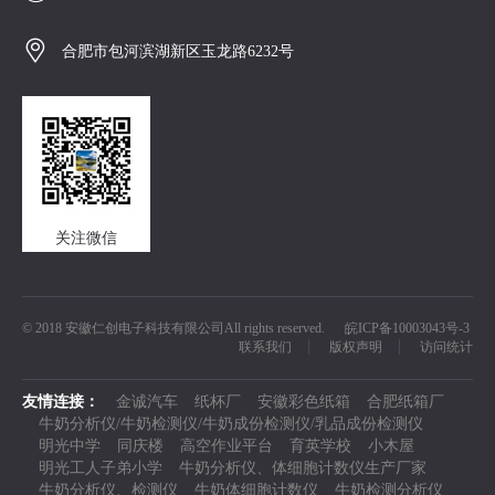

合肥市包河滨湖新区玉龙路6232号
关注微信
© 2018 安徽仁创电子科技有限公司All rights reserved.
皖ICP备10003043号-3
联系我们
版权声明
访问统计
友情连接：
金诚汽车
纸杯厂
安徽彩色纸箱
合肥纸箱厂
牛奶分析仪/牛奶检测仪/牛奶成份检测仪/乳品成份检测仪
明光中学
同庆楼
高空作业平台
育英学校
小木屋
明光工人子弟小学
牛奶分析仪、体细胞计数仪生产厂家
牛奶分析仪、检测仪
牛奶体细胞计数仪
牛奶检测分析仪